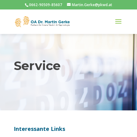
0662-90509-85607
Martin.Gerke@pkwd.at
Service
Interessante Links