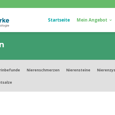
Startseite
Mein Angebot
n
rinbefunde
Nierenschmerzen
Nierensteine
Nierenzy
utsalze