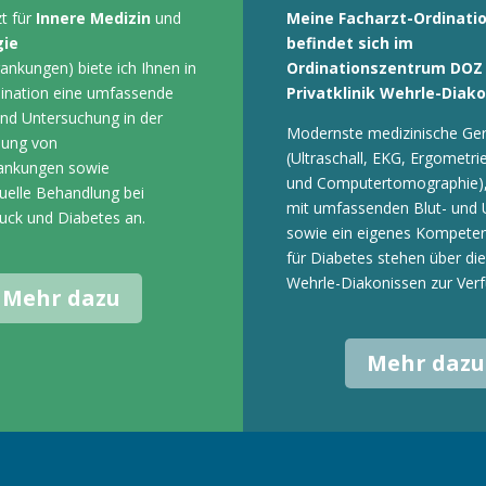
zt für
Innere Medizin
und
Meine Facharzt-Ordinati
gie
befindet sich im
ankungen) biete ich Ihnen in
Ordinationszentrum DOZ
ination eine umfassende
Privatklinik Wehrle-Diako
nd Untersuchung in der
Modernste medizinische Ge
nung von
(Ultraschall, EKG, Ergometri
rankungen sowie
und Computertomographie),
duelle Behandlung bei
mit umfassenden Blut- und U
uck und Diabetes an.
sowie ein eigenes Kompete
für Diabetes stehen über die 
Wehrle-Diakonissen zur Ver
Mehr dazu
Mehr dazu