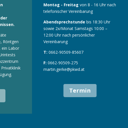
on
Montag - Freitag
von 8 - 16 Uhr nach
telefonischer Vereinbarung
 der
Abendsprechstunde
bis 18:30 Uhr
nissen.
sowie 2x/Monat Samstags 10:00 –
räte
12:00 Uhr nach persönlicher
e, Röntgen
Vereinbarung
 ein Labor
T:
0662-90509-85607
rintests
nzzentrum
F:
0662-90509-275
Privatklinik
martin.gerke@pkwd.at
fügung.
Termin